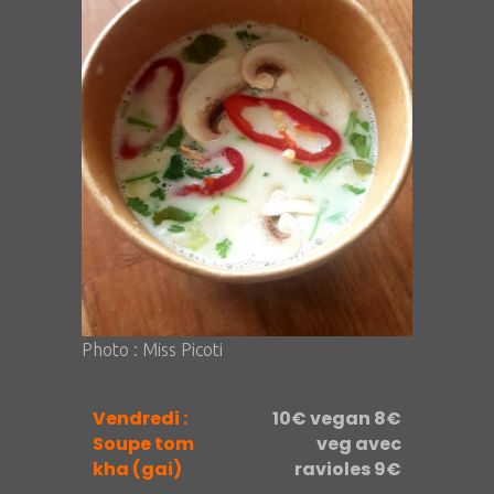
Photo : Miss Picoti
Vendredi :
10€ vegan 8€
Soupe tom
veg avec
kha (gai)
ravioles 9€