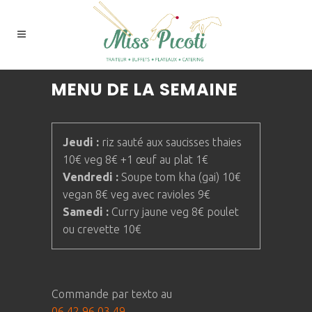
MENU DE LA SEMAINE
Jeudi :
riz sauté aux saucisses thaies
10€ veg 8€ +1 œuf au plat 1€
Vendredi :
Soupe tom kha (gai) 10€
vegan 8€ veg avec ravioles 9€
Samedi :
Curry jaune veg 8€ poulet
ou crevette 10€
Commande par texto au
06 42 96 03 49